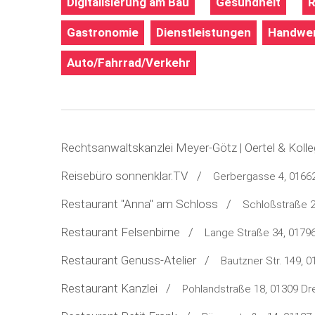
Digitalisierung am Bau
Gesundheit
R
Gastronomie
Dienstleistungen
Handwer
Auto/Fahrrad/Verkehr
Rechtsanwaltskanzlei Meyer-Götz | Oertel & Ko
Reisebüro sonnenklar.TV /
Gerbergasse 4, 0166
Restaurant "Anna" am Schloss /
Schloßstraße 
Restaurant Felsenbirne /
Lange Straße 34, 01796
Restaurant Genuss-Atelier /
Bautzner Str. 149, 
Restaurant Kanzlei /
Pohlandstraße 18, 01309 D