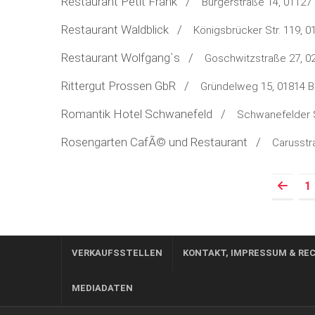
Restaurant Petit Frank /
Bürgerstraße 14, 01127
Restaurant Waldblick /
Königsbrücker Str. 119, 0
Restaurant Wolfgang`s /
Goschwitzstraße 27, 0
Rittergut Prossen GbR /
Gründelweg 15, 01814 
Romantik Hotel Schwanefeld /
Schwanefelder 
Rosengarten CafÃ© und Restaurant /
Carusstr
1
Prev
VERKAUFSSTELLEN
KONTAKT, IMPRESSUM & RE
MEDIADATEN