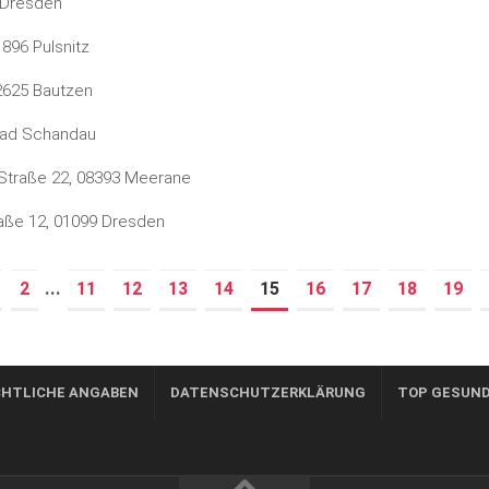
 Dresden
1896 Pulsnitz
2625 Bautzen
Bad Schandau
Straße 22, 08393 Meerane
aße 12, 01099 Dresden
...
2
11
12
13
14
15
16
17
18
19
(current)
CHTLICHE ANGABEN
DATENSCHUTZERKLÄRUNG
TOP GESUND