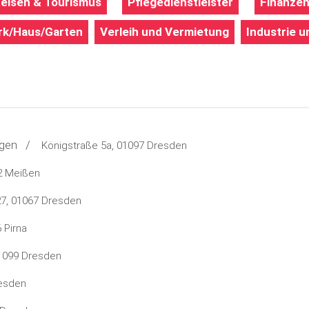
eisen & Tourismus
Pflegedienstleister
Finanzen
k/Haus/Garten
Verleih und Vermietung
Industrie u
llegen /
Königstraße 5a, 01097 Dresden
2 Meißen
27, 01067 Dresden
 Pirna
01099 Dresden
resden