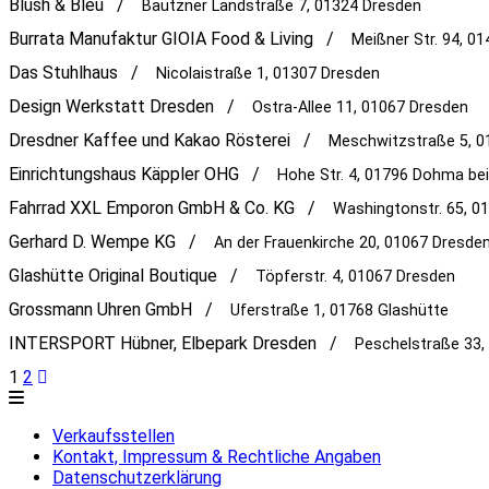
Blush & Bleu /
Bautzner Landstraße 7, 01324 Dresden
Burrata Manufaktur GIOIA Food & Living /
Meißner Str. 94, 0
Das Stuhlhaus /
Nicolaistraße 1, 01307 Dresden
Design Werkstatt Dresden /
Ostra-Allee 11, 01067 Dresden
Dresdner Kaffee und Kakao Rösterei /
Meschwitzstraße 5, 0
Einrichtungshaus Käppler OHG /
Hohe Str. 4, 01796 Dohma bei
Fahrrad XXL Emporon GmbH & Co. KG /
Washingtonstr. 65, 0
Gerhard D. Wempe KG /
An der Frauenkirche 20, 01067 Dresde
Glashütte Original Boutique /
Töpferstr. 4, 01067 Dresden
Grossmann Uhren GmbH /
Uferstraße 1, 01768 Glashütte
INTERSPORT Hübner, Elbepark Dresden /
Peschelstraße 33,
(current)
Prev
1
2
Verkaufsstellen
Kontakt, Impressum & Rechtliche Angaben
Datenschutzerklärung