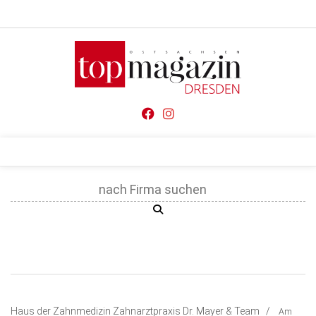
Verkaufsstellen
Kontakt, Impressum & Rechtliche Angaben
Datenschutzerklärung
Top Gesundheitsforum Dresden / Ostsachsen
Mediadaten
Architektur & Design
Events
Genuss
Geschäft
gesund & schön
Gesellschaft
Kunst & Kultur
Haus der Zahnmedizin Zahnarztpraxis Dr. Mayer & Team /
Am