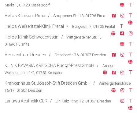
Markt 1, 01723 Kesselsdorf
Lifestyle
Helios Klinikum Pirna /
Struppener Str. 13, 01796 Pirna
Ausflug & Reise
Helios Weißeritztal-Klinik Freital /
Bürgerstr. 7, 01705 Freital
Podcast
Helios-Klinik Schwedenstein /
Wittgensteiner Str. 1,
Top Branchen
01896 Pulsnitz
Herzzentrum Dresden /
Fetscherstr. 76, 01307 Dresden
KLINIK BAVARIA KREISCHA Rudolf-Presl GmbH /
An der
Wolfsschlucht 1-2, 01731 Kreischa
Krankenhaus St. Joseph-Stift Dresden GmbH /
Wintergartenstraße
15/17, 01307 Dresden
Lanuwa Aesthetik GbR /
Dr.-Külz-Ring 12, 01067 Dresden