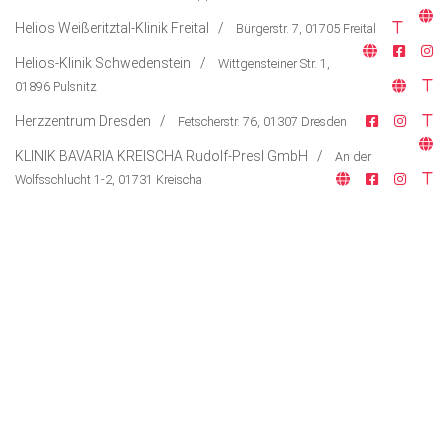
Lifestyle
Helios Weißeritztal-Klinik Freital /
Bürgerstr. 7, 01705 Freital
Ausflug & Reise
Helios-Klinik Schwedenstein /
Wittgensteiner Str. 1,
01896 Pulsnitz
Podcast
Herzzentrum Dresden /
Fetscherstr. 76, 01307 Dresden
Top Branchen
KLINIK BAVARIA KREISCHA Rudolf-Presl GmbH /
An der
Wolfsschlucht 1-2, 01731 Kreischa