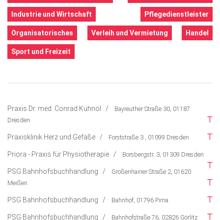
Lifestyle
Industrie und Wirtschaft
Pflegedienstleister
Ausflug & Reise
Organisatorisches
Verleih und Vermietung
Handel
Podcast
Sport und Freizeit
Top Branchen
Praxis Dr. med. Conrad Kühnöl /
Bayreuther Straße 30, 01187
Dresden
Praxisklinik Herz und Gefäße /
Forststraße 3 , 01099 Dresden
Priora - Praxis für Physiotherapie /
Borsbergstr. 3, 01309 Dresden
PSG Bahnhofsbuchhandlung /
Großenhainer Straße 2, 01620
Meißen
PSG Bahnhofsbuchhandlung /
Bahnhof, 01796 Pirna
PSG Bahnhofsbuchhandlung /
Bahnhofstraße 76, 02826 Görlitz