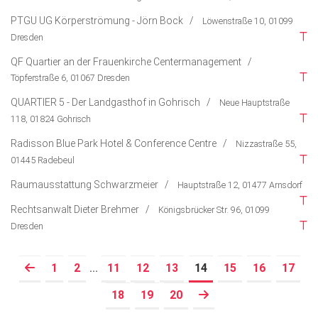
PTGU UG Körperströmung - Jörn Bock /
Löwenstraße 10, 01099
Dresden
QF Quartier an der Frauenkirche Centermanagement /
Töpferstraße 6, 01067 Dresden
QUARTIER 5 - Der Landgasthof in Gohrisch /
Neue Hauptstraße
118, 01824 Gohrisch
Radisson Blue Park Hotel & Conference Centre /
Nizzastraße 55,
01445 Radebeul
Raumausstattung Schwarzmeier /
Hauptstraße 12, 01477 Arnsdorf
Rechtsanwalt Dieter Brehmer /
Königsbrücker Str. 96, 01099
Dresden
1
2
11
12
13
14
15
16
17
...
Prev
(current)
18
19
20
Prev