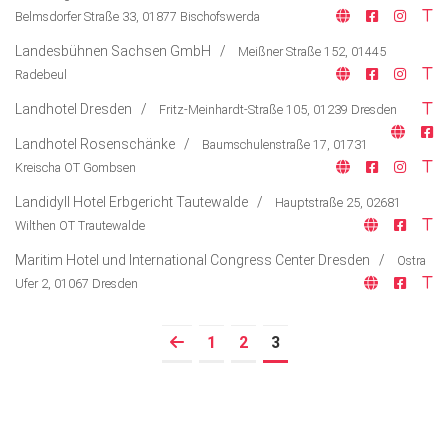
Belmsdorfer Straße 33, 01877 Bischofswerda
Lifestyle
Landesbühnen Sachsen GmbH /
Meißner Straße 152, 01445
Ausflug & Reise
Radebeul
Podcast
Landhotel Dresden /
Fritz-Meinhardt-Straße 105, 01239 Dresden
Top Branchen
Landhotel Rosenschänke /
Baumschulenstraße 17, 01731
Kreischa OT Gombsen
Landidyll Hotel Erbgericht Tautewalde /
Hauptstraße 25, 02681
Wilthen OT Trautewalde
Maritim Hotel und International Congress Center Dresden /
Ostra
Ufer 2, 01067 Dresden
1
2
3
Prev
(current)